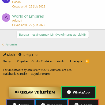
Hasan
Cevaplar
0
22 Şub 2022
World of Empires
A
Adanali
Cevaplar
0
22 Şub 2022
Buraya mesaj yazmak için üye olmanız gereklidir.
Forumlar
Klasik
Türkçe (TR)
İletişim
Koşullar
Gizlilik Politikası
Yardım
Anasayfa
R
S
S
Forum software by XenForo™
© 2010-2019 XenForo Ltd.
Kalabalık Yalnızlık
Büyük Forum
🟢
📢 REKLAM VE İLETIŞIM
WhatsApp