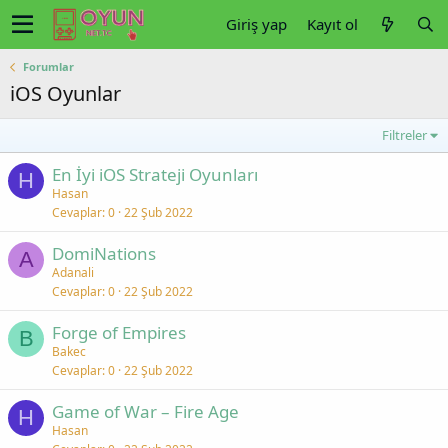
Giriş yap
Kayıt ol
Forumlar
iOS Oyunlar
Filtreler
En İyi iOS Strateji Oyunları
H
Hasan
Cevaplar
0
22 Şub 2022
DomiNations
A
Adanali
Cevaplar
0
22 Şub 2022
Forge of Empires
B
Bakec
Cevaplar
0
22 Şub 2022
Game of War – Fire Age
H
Hasan