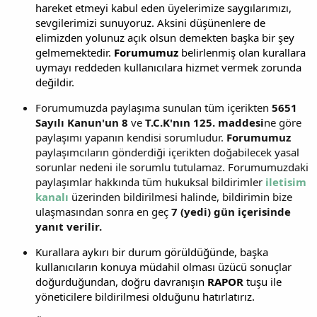
hareket etmeyi kabul eden üyelerimize saygılarımızı,
sevgilerimizi sunuyoruz. Aksini düşünenlere de
elimizden yolunuz açık olsun demekten başka bir şey
gelmemektedir.
Forumumuz
belirlenmiş olan kurallara
uymayı reddeden kullanıcılara hizmet vermek zorunda
değildir.
Forumumuzda paylaşıma sunulan tüm içerikten
5651
Sayılı Kanun'un 8
ve
T.C.K'nın 125. maddesi
ne göre
paylaşımı yapanın kendisi sorumludur.
Forumumuz
paylaşımcıların gönderdiği içerikten doğabilecek yasal
sorunlar nedeni ile sorumlu tutulamaz. Forumumuzdaki
paylaşımlar hakkında tüm hukuksal bildirimler
iletisim
kanalı
üzerinden bildirilmesi halinde, bildirimin bize
ulaşmasından sonra en geç
7 (yedi) gün içerisinde
yanıt verilir.
Kurallara aykırı bir durum görüldüğünde, başka
kullanıcıların konuya müdahil olması üzücü sonuçlar
doğurduğundan, doğru davranışın
RAPOR
tuşu ile
yöneticilere bildirilmesi olduğunu hatırlatırız.