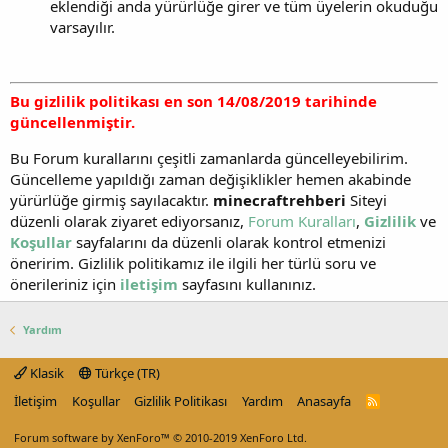
eklendiği anda yürürlüğe girer ve tüm üyelerin okuduğu
varsayılır.
Bu gizlilik politikası en son 14/08/2019 tarihinde
güncellenmiştir.
Bu Forum kurallarını çeşitli zamanlarda güncelleyebilirim.
Güncelleme yapıldığı zaman değişiklikler hemen akabinde
yürürlüğe girmiş sayılacaktır.
minecraftrehberi
Siteyi
düzenli olarak ziyaret ediyorsanız,
Forum Kuralları
,
Gizlilik
ve
Koşullar
sayfalarını da düzenli olarak kontrol etmenizi
öneririm. Gizlilik politikamız ile ilgili her türlü soru ve
önerileriniz için
iletişim
sayfasını kullanınız.
Yardım
Klasik
Türkçe (TR)
İletişim
Koşullar
Gizlilik Politikası
Yardım
Anasayfa
R
S
S
Forum software by XenForo™
© 2010-2019 XenForo Ltd.