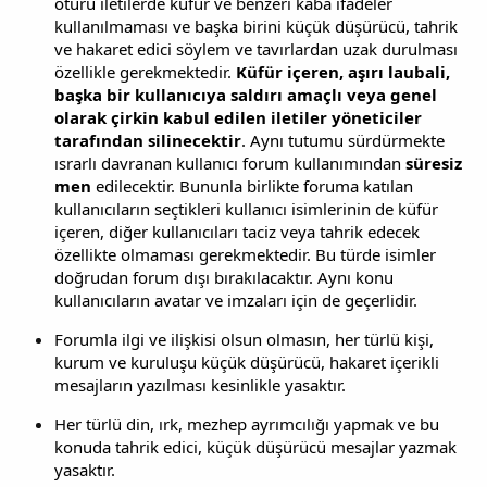
ötürü iletilerde küfür ve benzeri kaba ifadeler
kullanılmaması ve başka birini küçük düşürücü, tahrik
ve hakaret edici söylem ve tavırlardan uzak durulması
özellikle gerekmektedir.
Küfür içeren, aşırı laubali,
başka bir kullanıcıya saldırı amaçlı veya genel
olarak çirkin kabul edilen iletiler yöneticiler
tarafından silinecektir
. Aynı tutumu sürdürmekte
ısrarlı davranan kullanıcı forum kullanımından
süresiz
men
edilecektir. Bununla birlikte foruma katılan
kullanıcıların seçtikleri kullanıcı isimlerinin de küfür
içeren, diğer kullanıcıları taciz veya tahrik edecek
özellikte olmaması gerekmektedir. Bu türde isimler
doğrudan forum dışı bırakılacaktır. Aynı konu
kullanıcıların avatar ve imzaları için de geçerlidir.
Forumla ilgi ve ilişkisi olsun olmasın, her türlü kişi,
kurum ve kuruluşu küçük düşürücü, hakaret içerikli
mesajların yazılması kesinlikle yasaktır.
Her türlü din, ırk, mezhep ayrımcılığı yapmak ve bu
konuda tahrik edici, küçük düşürücü mesajlar yazmak
yasaktır.