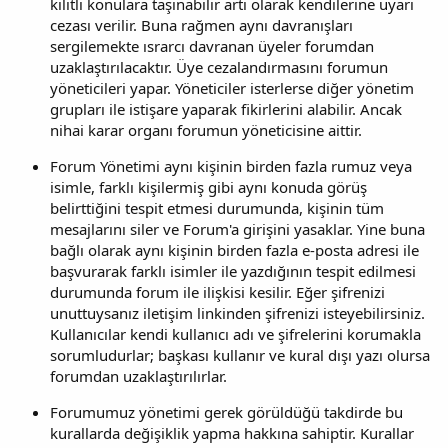
kilitli konulara taşınabilir artı olarak kendilerine uyarı
cezası verilir. Buna rağmen aynı davranışları
sergilemekte ısrarcı davranan üyeler forumdan
uzaklaştırılacaktır. Üye cezalandırmasını forumun
yöneticileri yapar. Yöneticiler isterlerse diğer yönetim
grupları ile istişare yaparak fikirlerini alabilir. Ancak
nihai karar organı forumun yöneticisine aittir.
Forum Yönetimi aynı kişinin birden fazla rumuz veya
isimle, farklı kişilermiş gibi aynı konuda görüş
belirttiğini tespit etmesi durumunda, kişinin tüm
mesajlarını siler ve Forum'a girişini yasaklar. Yine buna
bağlı olarak aynı kişinin birden fazla e-posta adresi ile
başvurarak farklı isimler ile yazdığının tespit edilmesi
durumunda forum ile ilişkisi kesilir. Eğer şifrenizi
unuttuysanız iletişim linkinden şifrenizi isteyebilirsiniz.
Kullanıcılar kendi kullanıcı adı ve şifrelerini korumakla
sorumludurlar; başkası kullanır ve kural dışı yazı olursa
forumdan uzaklaştırılırlar.
Forumumuz yönetimi gerek görüldüğü takdirde bu
kurallarda değişiklik yapma hakkına sahiptir. Kurallar