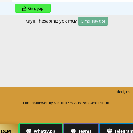
Giriş yap
Kayıtlı hesabınız yok mu?
Şimdi kayıt ol
İletişim
Forum software by XenForo™
© 2010-2019 XenForo Ltd.
🟢
🟣
🔵
TIŞIM
WhatsApp
Teams
Telegra