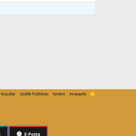
Koşullar
Gizlilik Politikası
Yardım
Anasayfa
R
S
S
🔴
m
E-Posta