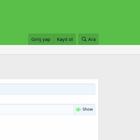
Giriş yap
Kayıt ol
Ara
Show