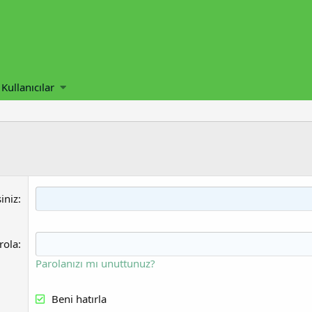
Kullanıcılar
iniz
rola
Parolanızı mı unuttunuz?
Beni hatırla