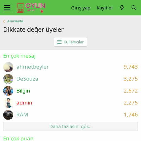
Giriş yap
Kayıt ol
Anasayfa
Dikkate değer üyeler
Kullanıcılar
En çok mesaj
ahmetbeyler
9,743
DeSouza
3,275
Bilgin
2,672
admin
2,275
RAM
1,746
Daha fazlasını gör…
En çok puan