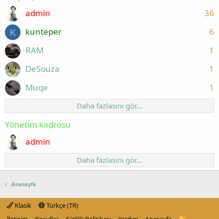
admin
36
kunteper
6
K
RAM
1
DeSouza
1
Muqe
1
Daha fazlasını gör…
Yönetim kadrosu
admin
Daha fazlasını gör…
Anasayfa
Klasik
Türkçe (TR)
R