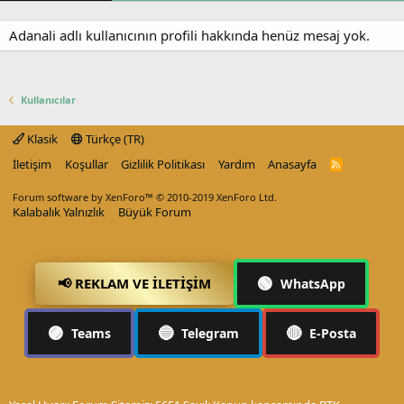
Adanali adlı kullanıcının profili hakkında henüz mesaj yok.
Kullanıcılar
Klasik
Türkçe (TR)
İletişim
Koşullar
Gizlilik Politikası
Yardım
Anasayfa
R
S
S
Forum software by XenForo™
© 2010-2019 XenForo Ltd.
Kalabalık Yalnızlık
Büyük Forum
🟢
📢 REKLAM VE İLETIŞIM
WhatsApp
🟣
🔵
🔴
Teams
Telegram
E-Posta