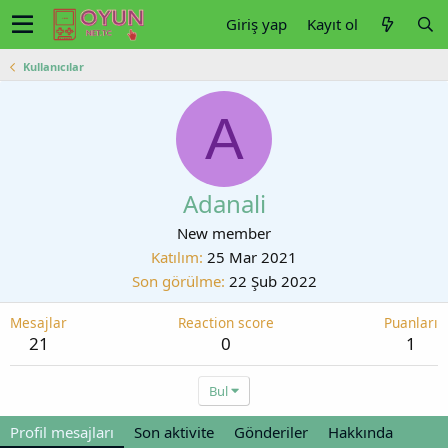
Giriş yap
Kayıt ol
Kullanıcılar
A
Adanali
New member
Katılım
25 Mar 2021
Son görülme
22 Şub 2022
Mesajlar
Reaction score
Puanları
21
0
1
Bul
Profil mesajları
Son aktivite
Gönderiler
Hakkında