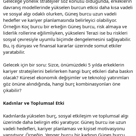
Geleceğe yönelik stratejiler söz konusu olduğunda, erkeklerin
davranış modellerinde yükselen burcun etkisi daha kısa vadeli
ve sosyal algı odaklı olurken, Güneş burcu uzun vadeli
hedefler ve kariyer planlamasında belirleyici olabiliyor.
Örneğin Koç burcu bir erkeğin Güneş burcu, risk almaya ve
liderlik rollerine eğilimliyken, yükseleni Terazi ise bu riskleri
sosyal çevresiyle uyumlu biçimde dengelemesini sağlayabilir.
Bu, iş dünyası ve finansal kararlar üzerinde somut etkiler
yaratabilir.
Gelecek için bir soru: Sizce, önümüzdeki 5 yılda erkeklerin
kariyer stratejilerini belirlerken hangi burç etkileri daha baskın
olacak? Küresel ekonomik değişimler ve teknoloji yatırımları
göz önüne alındığında, hangi burç kombinasyonları öne
çıkabilir?
Kadınlar ve Toplumsal Etki
Kadınlarda yükselen burç, sosyal etkileşim ve toplumsal algı
üzerinde daha belirgin etki yaratıyor. Güneş burcu ise uzun
vadeli hedefleri, kariyer planlaması ve kişisel motivasyonu
yansıtıyor. Örneğin, Yengeç burcu bir kadının Güneş burcu,