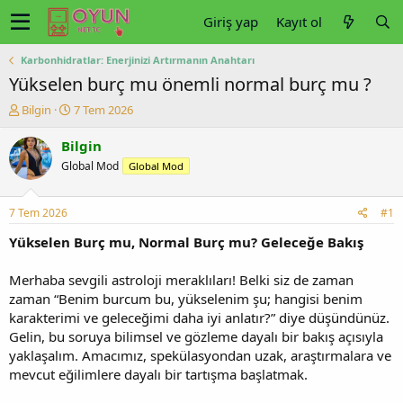
Giriş yap
Kayıt ol
Karbonhidratlar: Enerjinizi Artırmanın Anahtarı
Yükselen burç mu önemli normal burç mu ?
K
B
Bilgin
7 Tem 2026
o
a
n
ş
Bilgin
u
l
Global Mod
Global Mod
y
a
u
n
b
g
7 Tem 2026
#1
a
ı
ş
ç
Yükselen Burç mu, Normal Burç mu? Geleceğe Bakış
l
t
a
a
Merhaba sevgili astroloji meraklıları! Belki siz de zaman
t
r
zaman “Benim burcum bu, yükselenim şu; hangisi benim
a
i
karakterimi ve geleceğimi daha iyi anlatır?” diye düşündünüz.
n
h
Gelin, bu soruya bilimsel ve gözleme dayalı bir bakış açısıyla
i
yaklaşalım. Amacımız, spekülasyondan uzak, araştırmalara ve
mevcut eğilimlere dayalı bir tartışma başlatmak.