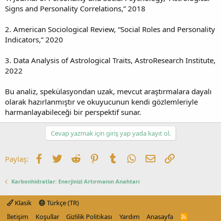
Signs and Personality Correlations,” 2018
2. American Sociological Review, “Social Roles and Personality
Indicators,” 2020
3. Data Analysis of Astrological Traits, AstroResearch Institute,
2022
Bu analiz, spekülasyondan uzak, mevcut araştırmalara dayalı
olarak hazırlanmıştır ve okuyucunun kendi gözlemleriyle
harmanlayabileceği bir perspektif sunar.
Cevap yazmak için giriş yap yada kayıt ol.
Facebook
Twitter
Reddit
Pinterest
Tumblr
WhatsApp
E-posta
Link
Paylaş:
Karbonhidratlar: Enerjinizi Artırmanın Anahtarı
Klasik
Türkçe (TR)
İletişim
Koşullar
Gizlilik Politikası
Yardım
Anasayfa
R