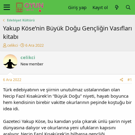
Giriş yap
Kayıt ol
Edebiyat Kültürü
Yakup Köse’nin Büyük Doğu Gençliğin Vasıfları
kitabı
K
B
celikci
6 Ara 2022
o
a
n
ş
celikci
u
l
New member
y
a
u
n
b
g
6 Ara 2022
#1
a
ı
ş
ç
Türk edebiyatının ve şiirnin unutulmaz ustalarından olan
l
t
Necip Fazıl Kısakürek’in “Büyük Doğu” niyeti, hayatı boyunca
a
a
hem kendisinin birebir vakitte okurlarının peşinde koştuğu bir
t
r
idea idi.
a
i
n
h
Gazeteci Yakup Köse, bu kanıdan yola çıkarak ünlü şairin niyet
i
dünyasına dalıyor ve okurlarına yeni ufukların kapısını
aralıyor. Necip Fazıl Kısakürek’in bilhassa gençliği