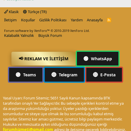
Klasik
Türkçe (TR)
İletişim
Koşullar
Gizlilik Politikası
Yardım
Anasayfa
R
S
S
Forum software by XenForo™
© 2010-2019 XenForo Ltd.
Kalabalık Yalnızlık
Büyük Forum
🟢
📢 REKLAM VE İLETIŞIM
WhatsApp
🟣
🔵
🔴
Teams
Telegram
E-Posta
Yasal Uyarı: Forum Sitemiz; 5651 Sayılı Kanun kapsamında BTK
tarafından onaylı Yer Sağlayıcı'dır. Bu sebeple içerikleri kontrol etme ya
da araştırma yükümlülüğü yoktur. Üyeler yazdığı içeriklerden
sorumludur ve siteye üye olmak ile bu sorumluluğu kabul etmiş
sayılırlar. Sitemiz kar amacı gütmez, ücretsiz bilgi paylaşım merkezidir.
Hukuka ve mevzuata aykırı olduğunu düşündüğünüz içeriği
forumhizmeti@gmail.com
adresi ile iletişime geçerek bildirebilirsiniz.