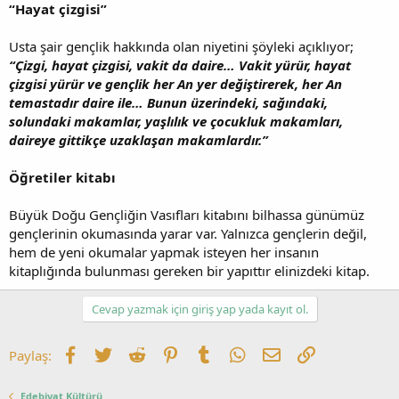
“Hayat çizgisi”
Usta şair gençlik hakkında olan niyetini şöyleki açıklıyor;
“Çizgi, hayat çizgisi, vakit da daire… Vakit yürür, hayat
çizgisi yürür ve gençlik her An yer değiştirerek, her An
temastadır daire ile… Bunun üzerindeki, sağındaki,
solundaki makamlar, yaşlılık ve çocukluk makamları,
daireye gittikçe uzaklaşan makamlardır.”
Öğretiler kitabı
Büyük Doğu Gençliğin Vasıfları kitabını bilhassa günümüz
gençlerinin okumasında yarar var. Yalnızca gençlerin değil,
hem de yeni okumalar yapmak isteyen her insanın
kitaplığında bulunması gereken bir yapıttır elinizdeki kitap.
Cevap yazmak için giriş yap yada kayıt ol.
Facebook
Twitter
Reddit
Pinterest
Tumblr
WhatsApp
E-posta
Link
Paylaş:
Edebiyat Kültürü