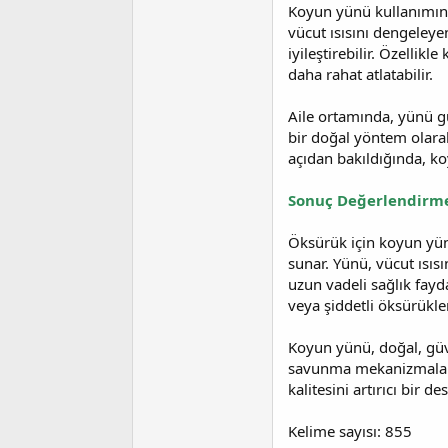
Koyun yünü kullanımının
vücut ısısını dengeleye
iyileştirebilir. Özellik
daha rahat atlatabilir.
Aile ortamında, yünü gü
bir doğal yöntem olarak
açıdan bakıldığında, ko
Sonuç Değerlendirm
Öksürük için koyun yünü
sunar. Yünü, vücut ısı
uzun vadeli sağlık fayd
veya şiddetli öksürükler
Koyun yünü, doğal, güv
savunma mekanizmaların
kalitesini artırıcı bir d
Kelime sayısı: 855