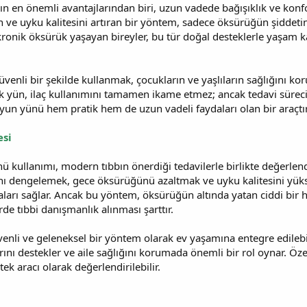
 en önemli avantajlarından biri, uzun vadede bağışıklık ve konfo
n ve uyku kalitesini artıran bir yöntem, sadece öksürüğün şiddeti
le kronik öksürük yaşayan bireyler, bu tür doğal desteklerle yaşam k
venli bir şekilde kullanmak, çocukların ve yaşlıların sağlığını ko
 yün, ilaç kullanımını tamamen ikame etmez; ancak tedavi sürecini 
yun yünü hem pratik hem de uzun vadeli faydaları olan bir araçtır
esi
 kullanımı, modern tıbbın önerdiği tedavilerle birlikte değerlend
sını dengelemek, gece öksürüğünü azaltmak ve uyku kalitesini yü
aları sağlar. Ancak bu yöntem, öksürüğün altında yatan ciddi bir h
de tıbbi danışmanlık alınması şarttır.
enli ve geleneksel bir yöntem olarak ev yaşamına entegre edilebi
ı destekler ve aile sağlığını korumada önemli bir rol oynar. Ö
estek aracı olarak değerlendirilebilir.