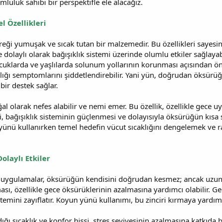
mluluk sahibi bir perspektifle ele alacağız.
 Özellikleri
ği yumuşak ve sıcak tutan bir malzemedir. Bu özellikleri sayesind
dolaylı olarak bağışıklık sistemi üzerinde olumlu etkiler sağlayab
ocuklarda ve yaşlılarda solunum yollarının korunması açısından ön
lığı semptomlarını şiddetlendirebilir. Yani yün, doğrudan öksürüğ
bir destek sağlar.
l olarak nefes alabilir ve nemi emer. Bu özellik, özellikle gece 
i, bağışıklık sisteminin güçlenmesi ve dolayısıyla öksürüğün kısa 
 yünü kullanırken temel hedefin vücut sıcaklığını dengelemek ve
olaylı Etkiler
 uygulamalar, öksürüğün kendisini doğrudan kesmez; ancak uzun va
ası, özellikle gece öksürüklerinin azalmasına yardımcı olabilir. G
emini zayıflatır. Koyun yünü kullanımı, bu zinciri kırmaya yardımcı
ığı sıcaklık ve konfor hissi, stres seviyesinin azalmasına katkıda 