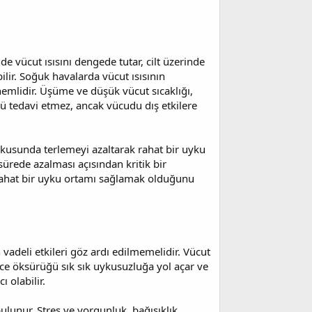
e vücut ısısını dengede tutar, cilt üzerinde
ilir. Soğuk havalarda vücut ısısının
emlidir. Üşüme ve düşük vücut sıcaklığı,
ü tedavi etmez, ancak vücudu dış etkilere
uykusunda terlemeyi azaltarak rahat bir uyku
sürede azalması açısından kritik bir
 rahat bir uyku ortamı sağlamak olduğunu
deli etkileri göz ardı edilmemelidir. Vücut
ece öksürüğü sık sık uykusuzluğa yol açar ve
 olabilir.
bulunur. Stres ve yorgunluk, bağışıklık