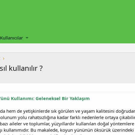
Kullanıcılar
k
 kullanılır ?
ünü Kullanımı: Geleneksel Bir Yaklaşım
 hem de yetişkinlerde sık görülen ve yaşam kalitesini doğrudan et
 solunum yolu rahatsızlığına kadar farklı nedenlerle ortaya çıkabil
 bazı aileler ve toplumlar, yüzyıllardır kullanılan doğal yöntemle
 kullanımıdır. Bu makalede, koyun yününün öksürük üzerindeki et