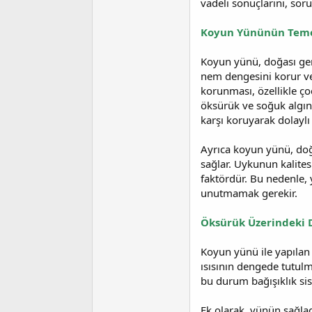
vadeli sonuçlarını, soru
t
r
a
i
n
h
Koyun Yününün Temel
i
Koyun yünü, doğası gere
nem dengesini korur ve 
korunması, özellikle ç
öksürük ve soğuk algın
karşı koruyarak dolaylı 
Ayrıca koyun yünü, doğa
sağlar. Uykunun kalites
faktördür. Bu nedenle,
unutmamak gerekir.
Öksürük Üzerindeki D
Koyun yünü ile yapılan
ısısının dengede tutulm
bu durum bağışıklık sist
Ek olarak, yünün sağlad