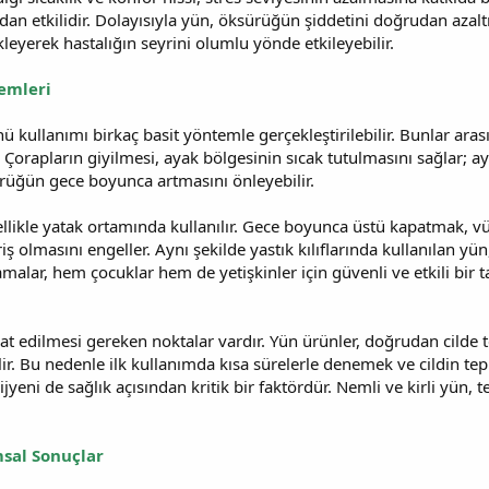
dan etkilidir. Dolayısıyla yün, öksürüğün şiddetini doğrudan az
eyerek hastalığın seyrini olumlu yönde etkileyebilir.
emleri
 kullanımı birkaç basit yöntemle gerçekleştirilebilir. Bunlar aras
ar. Çorapların giyilmesi, ayak bölgesinin sıcak tutulmasını sağlar;
ürüğün gece boyunca artmasını önleyebilir.
ellikle yatak ortamında kullanılır. Gece boyunca üstü kapatmak, vü
iş olmasını engeller. Aynı şekilde yastık kılıflarında kullanılan yü
amalar, hem çocuklar hem de yetişkinler için güvenli ve etkili bi
at edilmesi gereken noktalar vardır. Yün ürünler, doğrudan cilde te
lir. Bu nedenle ilk kullanımda kısa sürelerle denemek ve cildin t
ijyeni de sağlık açısından kritik bir faktördür. Nemli ve kirli yün, t
sal Sonuçlar