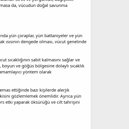
altmasa da, vücudun doğal savunma
ında yün çoraplar, yün battaniyeler ve yün
 ayak ısısının dengede olması, vücut genelinde
cut sıcaklığının sabit kalmasını sağlar ve
n, boyun ve göğüs bölgesine dolaylı sıcaklık
r tamamlayıcı yöntem olarak
mas ettiğinde bazı kişilerde alerjik
epkisini gözlemlemek önemlidir. Ayrıca yün
ers etki yaparak öksürüğü ve cilt tahrişini