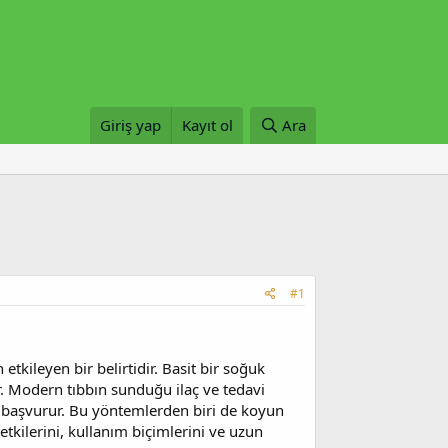
Giriş yap
Kayıt ol
Ara
#1
kileyen bir belirtidir. Basit bir soğuk
ir. Modern tıbbın sunduğu ilaç ve tedavi
re başvurur. Bu yöntemlerden biri de koyun
kilerini, kullanım biçimlerini ve uzun