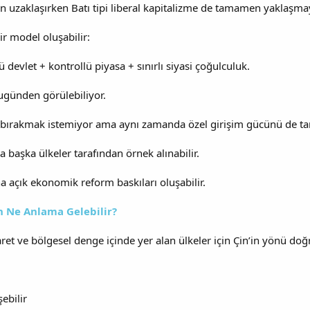
 uzaklaşırken Batı tipi liberal kapitalizme de tamamen yaklaşmay
r model oluşabilir:
 devlet + kontrollü piyasa + sınırlı siyasi çoğulculuk.
bugünden görülebiliyor.
eri bırakmak istemiyor ama aynı zamanda özel girişim gücünü de 
a başka ülkeler tarafından örnek alınabilir.
ha açık ekonomik reform baskıları oluşabilir.
n Ne Anlama Gelebilir?
caret ve bölgesel denge içinde yer alan ülkeler için Çin’in yönü do
şebilir