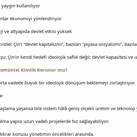
yaygın kullanılıyor
lanlar ekonomiyi yönlendiriyor
rji ve altyapıda devlet etkisi yüksek
ler Çin’i “devlet kapitalizmi”, bazıları “piyasa sosyalizmi”, bazılar
u: Çin’in kendi hedefi ideolojik saflık değil; devlet kapasitesi ve
Komünist Kimlik Korunur mu?
orta vadede büyük bir ideolojik dönüşüm beklemeyi zorlaştırıyor.
r.
aşlama yaşansa bile sistem hâlâ geniş ölçekli üretim ve teknoloji y
alma yapısı uzun vadeli projelerde hız sağlayabiliyor.
tikrar konusu yönetimin öncelikleri arasında.