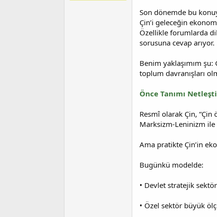
t
r
a
i
Son dönemde bu konuya 
n
h
Çin’i geleceğin ekonomi
i
Özellikle forumlarda di
sorusuna cevap arıyor.
Benim yaklaşımım şu: G
toplum davranışları olm
Önce Tanımı Netleşti
Resmî olarak Çin, “Çin ö
Marksizm-Leninizm ile Ma
Ama pratikte Çin’in eko
Bugünkü modelde:
• Devlet stratejik sektö
• Özel sektör büyük ölç