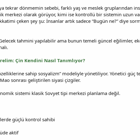
tekrar dönmemin sebebi, farklı yaş ve meslek gruplarından insan
k merkezi olarak görüyor, kimi ise kontrollü bir sistemin uzun va
kkatimi çeken şey şu: İnsanlar artık sadece “Bugün ne?” diye sorm
elecek tahmini yapılabilir ama bunun temeli güncel eğilimler, eko
alı.
relim: Çin Kendini Nasıl Tanımlıyor?
zelliklerine sahip sosyalizm” modeliyle yönetiliyor. Yönetici güç te
o sonrası geliştirilen siyasi çizgiler.
nomik sistemi klasik Sovyet tipi merkezi planlama değil.
rlerde güçlü kontrol sahibi
üde aktif