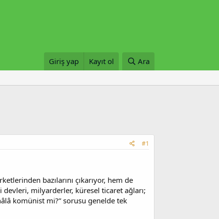
Giriş yap
Kayıt ol
Ara
#1
etlerinden bazılarını çıkarıyor, hem de
 devleri, milyarderler, küresel ticaret ağları;
 hâlâ komünist mi?” sorusu genelde tek