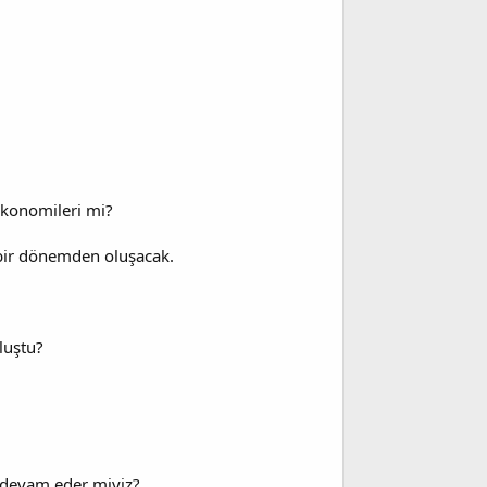
ekonomileri mi?
n bir dönemden oluşacak.
luştu?
 devam eder miyiz?