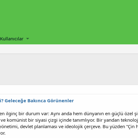
Kullanıcılar
i? Geleceğe Bakınca Görünenler
n ilginç bir durum var: Aynı anda hem dünyanın en güçlü özel şirk
 ve komünist bir siyasi çizgi içinde tanımlıyor. Bir yandan teknoloji
yönetimi, devlet planlaması ve ideolojik çerçeve. Bu yüzden “Çin
or.