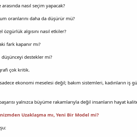
le arasında nasıl seçim yapacak?
ğum oranlarını daha da düşürür mü?
l özgürlük algısını nasıl etkiler?
aki fark kapanır mı?
cı düşünceyi destekler mi?
afi çok kritik.
sadece ekonomi meselesi değil; bakım sistemleri, kadınların iş güc
şarısı yalnızca büyüme rakamlarıyla değil insanların hayat kalite
nizmden Uzaklaşma mı, Yeni Bir Model mi?
şu: