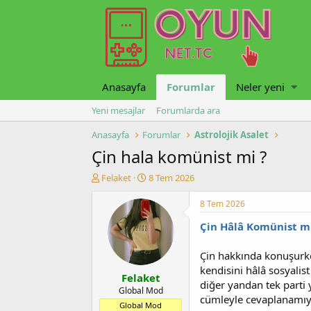
Anasayfa
Forumlar
Neler yeni
Yeni mesajlar
Forumlarda ara
Anasayfa
Forumlar
Astrolojik Asalet
Çin hala komünist mi ?
K
B
Felaket
8 Tem 2026
o
a
n
ş
8 Tem 2026
u
l
Çin Hâlâ Komünist m
y
a
u
n
b
g
Çin hakkında konuşurke
a
ı
kendisini hâlâ sosyalist
Felaket
ş
ç
diğer yandan tek parti 
l
t
Global Mod
cümleyle cevaplanamıy
a
a
Global Mod