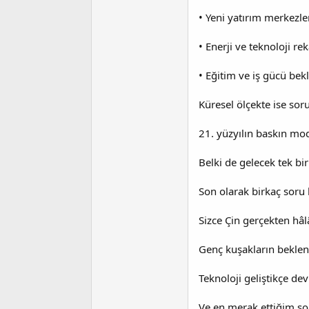
• Yeni yatırım merkezler
• Enerji ve teknoloji rek
• Eğitim ve iş gücü bekl
Küresel ölçekte ise soru
21. yüzyılın baskın mo
Belki de gelecek tek bi
Son olarak birkaç soru
Sizce Çin gerçekten hâl
Genç kuşakların beklen
Teknoloji geliştikçe de
Ve en merak ettiğim s