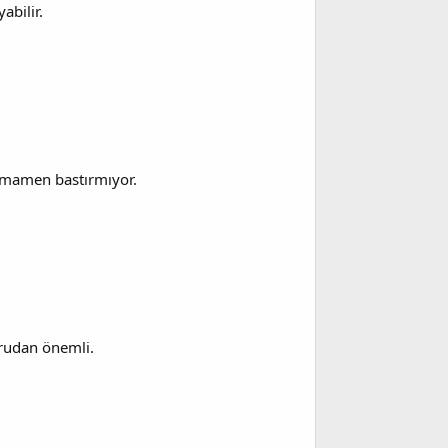
abilir.
tamamen bastırmıyor.
ğrudan önemli.