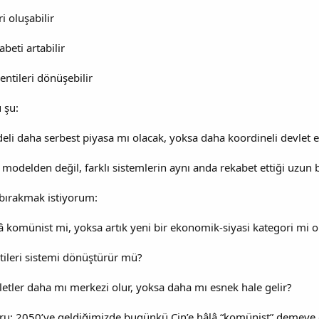
i oluşabilir
abeti artabilir
entileri dönüşebilir
 şu:
deli daha serbest piyasa mı olacak, yoksa daha koordineli devlet 
r modelden değil, farklı sistemlerin aynı anda rekabet ettiği uzu
 bırakmak istiyorum:
â komünist mi, yoksa artık yeni bir ekonomik-siyasi kategori mi o
tileri sistemi dönüştürür mü?
vletler daha mı merkezi olur, yoksa daha mı esnek hale gelir?
oru: 2050’ye geldiğimizde bugünkü Çin’e hâlâ “komünist” demeye