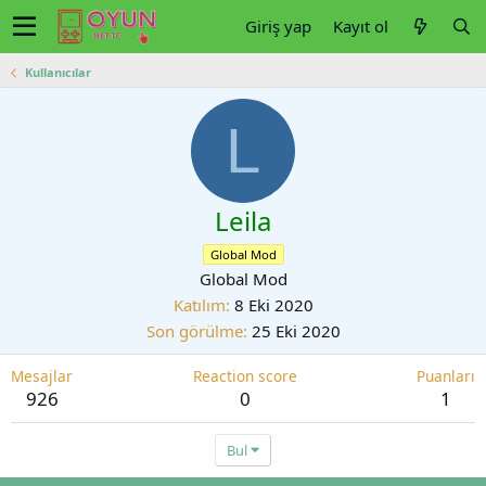
Giriş yap
Kayıt ol
Kullanıcılar
L
Leila
Global Mod
Global Mod
Katılım
8 Eki 2020
Son görülme
25 Eki 2020
Mesajlar
Reaction score
Puanları
926
0
1
Bul