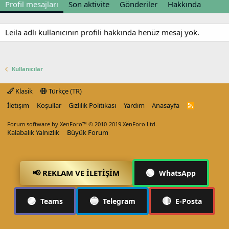
Profil mesajları
Son aktivite
Gönderiler
Hakkında
Leila adlı kullanıcının profili hakkında henüz mesaj yok.
Kullanıcılar
Klasik
Türkçe (TR)
İletişim
Koşullar
Gizlilik Politikası
Yardım
Anasayfa
R
S
S
Forum software by XenForo™
© 2010-2019 XenForo Ltd.
Kalabalık Yalnızlık
Büyük Forum
🟢
📢 REKLAM VE İLETIŞIM
WhatsApp
🟣
🔵
🔴
Teams
Telegram
E-Posta