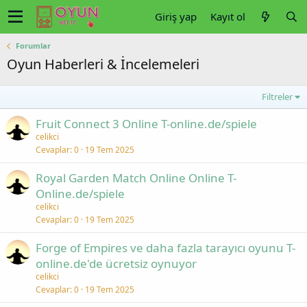
Giriş yap
Kayıt ol
Forumlar
Oyun Haberleri & İncelemeleri
Filtreler
Fruit Connect 3 Online T-online.de/spiele
celikci
Cevaplar
0
19 Tem 2025
Royal Garden Match Online Online T-
Online.de/spiele
celikci
Cevaplar
0
19 Tem 2025
Forge of Empires ve daha fazla tarayıcı oyunu T-
online.de'de ücretsiz oynuyor
celikci
Cevaplar
0
19 Tem 2025