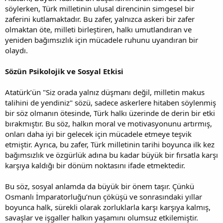
söylerken, Türk milletinin ulusal direncinin simgesel bir
zaferini kutlamaktadır. Bu zafer, yalnızca askeri bir zafer
olmaktan öte, milleti birleştiren, halkı umutlandıran ve
yeniden bağımsızlık için mücadele ruhunu uyandıran bir
olaydı.
Sözün Psikolojik ve Sosyal Etkisi
Atatürk’ün "Siz orada yalnız düşmanı değil, milletin makus
talihini de yendiniz" sözü, sadece askerlere hitaben söylenmiş
bir söz olmanın ötesinde, Türk halkı üzerinde de derin bir etki
bırakmıştır. Bu söz, halkın moral ve motivasyonunu artırmış,
onları daha iyi bir gelecek için mücadele etmeye teşvik
etmiştir. Ayrıca, bu zafer, Türk milletinin tarihi boyunca ilk kez
bağımsızlık ve özgürlük adına bu kadar büyük bir fırsatla karşı
karşıya kaldığı bir dönüm noktasını ifade etmektedir.
Bu söz, sosyal anlamda da büyük bir önem taşır. Çünkü
Osmanlı İmparatorluğu’nun çöküşü ve sonrasındaki yıllar
boyunca halk, sürekli olarak zorluklarla karşı karşıya kalmış,
savaşlar ve işgaller halkın yaşamını olumsuz etkilemiştir.