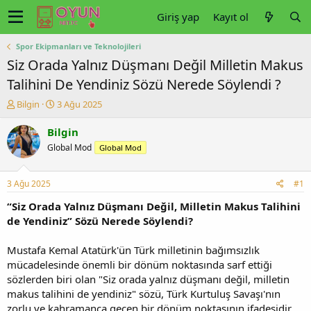
Giriş yap
Kayıt ol
Spor Ekipmanları ve Teknolojileri
Siz Orada Yalnız Düşmanı Değil Milletin Makus
Talihini De Yendiniz Sözü Nerede Söylendi ?
K
B
Bilgin
3 Ağu 2025
o
a
n
ş
Bilgin
u
l
Global Mod
Global Mod
y
a
u
n
b
g
3 Ağu 2025
#1
a
ı
ş
ç
“Siz Orada Yalnız Düşmanı Değil, Milletin Makus Talihini
l
t
de Yendiniz” Sözü Nerede Söylendi?
a
a
t
r
Mustafa Kemal Atatürk'ün Türk milletinin bağımsızlık
a
i
mücadelesinde önemli bir dönüm noktasında sarf ettiği
n
h
sözlerden biri olan "Siz orada yalnız düşmanı değil, milletin
i
makus talihini de yendiniz" sözü, Türk Kurtuluş Savaşı'nın
zorlu ve kahramanca geçen bir dönüm noktasının ifadesidir.