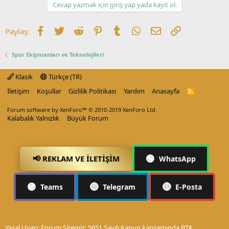
Cevap yazmak için giriş yap yada kayıt ol.
Facebook
Twitter
Reddit
Pinterest
Tumblr
WhatsApp
E-posta
Link
Paylaş:
Spor Ekipmanları ve Teknolojileri
Klasik
Türkçe (TR)
İletişim
Koşullar
Gizlilik Politikası
Yardım
Anasayfa
R
S
S
Forum software by XenForo™
© 2010-2019 XenForo Ltd.
Kalabalık Yalnızlık
Büyük Forum
🟢
📢 REKLAM VE İLETIŞIM
WhatsApp
🟣
🔵
🔴
Teams
Telegram
E-Posta
Yasal Uyarı: Forum Sitemiz; 5651 Sayılı Kanun kapsamında BTK