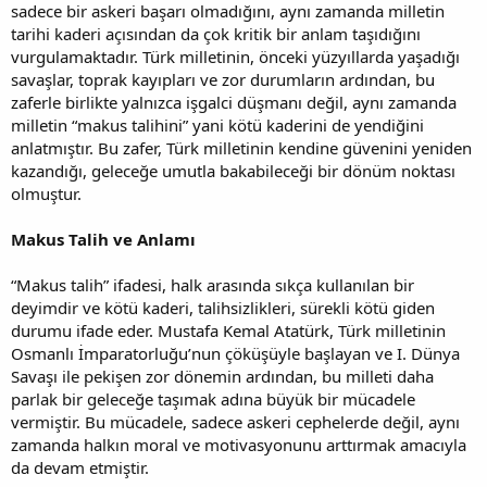
sadece bir askeri başarı olmadığını, aynı zamanda milletin
tarihi kaderi açısından da çok kritik bir anlam taşıdığını
vurgulamaktadır. Türk milletinin, önceki yüzyıllarda yaşadığı
savaşlar, toprak kayıpları ve zor durumların ardından, bu
zaferle birlikte yalnızca işgalci düşmanı değil, aynı zamanda
milletin “makus talihini” yani kötü kaderini de yendiğini
anlatmıştır. Bu zafer, Türk milletinin kendine güvenini yeniden
kazandığı, geleceğe umutla bakabileceği bir dönüm noktası
olmuştur.
Makus Talih ve Anlamı
“Makus talih” ifadesi, halk arasında sıkça kullanılan bir
deyimdir ve kötü kaderi, talihsizlikleri, sürekli kötü giden
durumu ifade eder. Mustafa Kemal Atatürk, Türk milletinin
Osmanlı İmparatorluğu’nun çöküşüyle başlayan ve I. Dünya
Savaşı ile pekişen zor dönemin ardından, bu milleti daha
parlak bir geleceğe taşımak adına büyük bir mücadele
vermiştir. Bu mücadele, sadece askeri cephelerde değil, aynı
zamanda halkın moral ve motivasyonunu arttırmak amacıyla
da devam etmiştir.