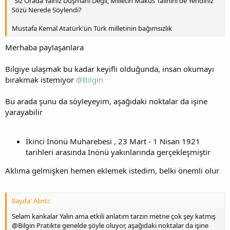
"Siz Orada Yalnız Düşmanı Değil, Milletin Makus Talihini de Yendiniz"
Sözü Nerede Söylendi?
Mustafa Kemal Atatürk'ün Türk milletinin bağımsızlık
Merhaba paylaşanlara
Bilgiye ulaşmak bu kadar keyifli olduğunda, insan okumayı
bırakmak istemiyor
@Bilgin
Bu arada şunu da söyleyeyim, aşağıdaki noktalar da işine
yarayabilir
İkinci İnönü Muharebesi , 23 Mart - 1 Nisan 1921
tarihleri arasında İnönü yakınlarında gerçekleşmiştir
Aklıma gelmişken hemen eklemek istedim, belki önemli olur
Ilayda' Alıntı:
Selam kankalar Yalın ama etkili anlatım tarzın metne çok şey katmış
@Bilgin Pratikte genelde şöyle oluyor, aşağıdaki noktalar da işine