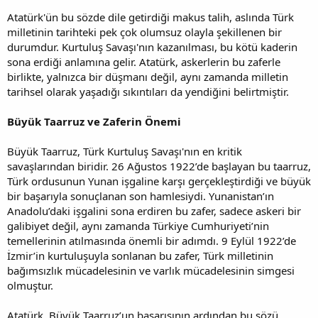
Atatürk'ün bu sözde dile getirdiği makus talih, aslında Türk
milletinin tarihteki pek çok olumsuz olayla şekillenen bir
durumdur. Kurtuluş Savaşı'nın kazanılması, bu kötü kaderin
sona erdiği anlamına gelir. Atatürk, askerlerin bu zaferle
birlikte, yalnızca bir düşmanı değil, aynı zamanda milletin
tarihsel olarak yaşadığı sıkıntıları da yendiğini belirtmiştir.
Büyük Taarruz ve Zaferin Önemi
Büyük Taarruz, Türk Kurtuluş Savaşı'nın en kritik
savaşlarından biridir. 26 Ağustos 1922’de başlayan bu taarruz,
Türk ordusunun Yunan işgaline karşı gerçekleştirdiği ve büyük
bir başarıyla sonuçlanan son hamlesiydi. Yunanistan’ın
Anadolu’daki işgalini sona erdiren bu zafer, sadece askeri bir
galibiyet değil, aynı zamanda Türkiye Cumhuriyeti’nin
temellerinin atılmasında önemli bir adımdı. 9 Eylül 1922’de
İzmir’in kurtuluşuyla sonlanan bu zafer, Türk milletinin
bağımsızlık mücadelesinin ve varlık mücadelesinin simgesi
olmuştur.
Atatürk, Büyük Taarruz’un başarısının ardından bu sözü