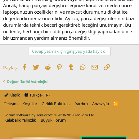
Ancak, hangi parçayı değiştireceğinize karar vermeden önce
laptopunuzun özelliklerini ve mevcut durumunu dikkatlice
değerlendirmeniz önemlidir. Ayrıca, parça değişimlerinin bazı
durumlarda teknik beceri gerektirebileceğini unutmayın. Bu
nedenle, herhangi bir ciddi parça değişikliği yapmadan önce
bir uzmandan yardım almanız önemlidir.
Cevap yazmak için giriş yap yada kayıt ol.
Facebook
Twitter
Reddit
Pinterest
Tumblr
WhatsApp
E-posta
Link
Paylaş:
Doğum Tarihi Astrolojisi
Klasik
Türkçe (TR)
İletişim
Koşullar
Gizlilik Politikası
Yardım
Anasayfa
R
S
S
Forum software by XenForo™
© 2010-2019 XenForo Ltd.
Kalabalık Yalnızlık
Büyük Forum