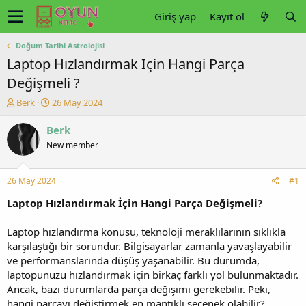
Giriş yap
Kayıt ol
Doğum Tarihi Astrolojisi
Laptop Hızlandırmak Için Hangi Parça
Değişmeli ?
K
B
Berk
26 May 2024
o
a
n
ş
Berk
u
l
New member
y
a
u
n
b
g
26 May 2024
#1
a
ı
ş
ç
Laptop Hızlandırmak İçin Hangi Parça Değişmeli?
l
t
a
a
Laptop hızlandırma konusu, teknoloji meraklılarının sıklıkla
t
r
karşılaştığı bir sorundur. Bilgisayarlar zamanla yavaşlayabilir
a
i
ve performanslarında düşüş yaşanabilir. Bu durumda,
n
h
laptopunuzu hızlandırmak için birkaç farklı yol bulunmaktadır.
i
Ancak, bazı durumlarda parça değişimi gerekebilir. Peki,
hangi parçayı değiştirmek en mantıklı seçenek olabilir?