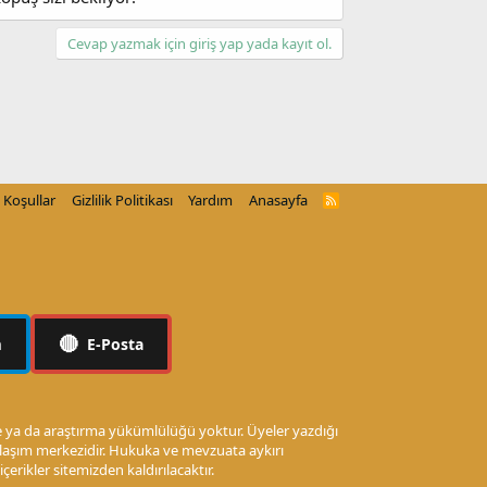
Cevap yazmak için giriş yap yada kayıt ol.
Koşullar
Gizlilik Politikası
Yardım
Anasayfa
R
S
S
🔴
m
E-Posta
me ya da araştırma yükümlülüğü yoktur. Üyeler yazdığı
aylaşım merkezidir. Hukuka ve mevzuata aykırı
 içerikler sitemizden kaldırılacaktır.