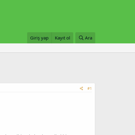
Giriş yap
Kayıt ol
Ara
#1