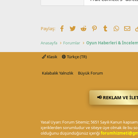
Facebook
Twitter
Reddit
Pinterest
Tumblr
WhatsA
E-p
Paylaş:
Anasayfa
Forumlar
Oyun Haberleri & İncelem
Klasik
Türkçe (TR)
Kalabalık Yalnızlık
Büyük Forum
📢 REKLAM VE İLE
Yasal Uyarı: Forum Sitemiz; 5651 Sayılı Kanun kapsamı
içeriklerden sorumludur ve siteye üye olmak ile bu so
olduğunu düşündüğünüz içeriği
forumhizmeti@gm