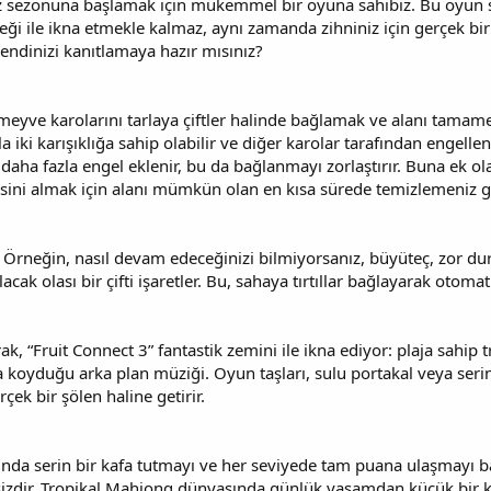
yaz sezonuna başlamak için mükemmel bir oyuna sahibiz. Bu oyun sa
eneği ile ikna etmekle kalmaz, aynı zamanda zihniniz için gerçek 
ndinizi kanıtlamaya hazır mısınız?
 meyve karolarını tarlaya çiftler halinde bağlamak ve alanı tamamen
zla iki karışıklığa sahip olabilir ve diğer karolar tarafından engel
 daha fazla engel eklenir, bu da bağlanmayı zorlaştırır. Buna ek ol
esini almak için alanı mümkün olan en kısa sürede temizlemeniz g
Örneğin, nasıl devam edeceğinizi bilmiyorsanız, büyüteç, zor dur
acak olası bir çifti işaretler. Bu, sahaya tırtıllar bağlayarak otomat
k, “Fruit Connect 3” fantastik zemini ile ikna ediyor: plaja sahip 
 koyduğu arka plan müziği. Oyun taşları, sulu portakal veya serin
çek bir şölen haline getirir.
nda serin bir kafa tutmayı ve her seviyede tam puana ulaşmayı
tsizdir. Tropikal Mahjong dünyasında günlük yaşamdan küçük bir ko