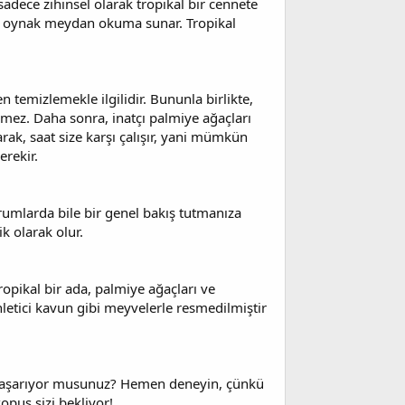
dece zihinsel olarak tropikal bir cennete
bir oynak meydan okuma sunar. Tropikal
 temizlemekle ilgilidir. Bununla birlikte,
lenmez. Daha sonra, inatçı palmiye ağaçları
arak, saat size karşı çalışır, yani mümkün
erekir.
umlarda bile bir genel bakış tutmanıza
ik olarak olur.
tropikal bir ada, palmiye ağaçları ve
letici kavun gibi meyvelerle resmedilmiştir
 başarıyor musunuz? Hemen deneyin, çünkü
puş sizi bekliyor!