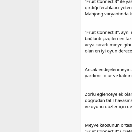
“Fruit Connect 3” ile 
t
r
a
i
girdiği ferahlatıcı yet
n
h
Mahjong varyantında ke
i
“Fruit Connect 3”, aynı
bağlantı çizgileri en fa
veya kararlı midye gibi
olan en iyi oyun derec
Ancak endişelenmeyin: 
yardımcı olur ve kaldırıl
Zorlu eğlenceye ek olara
doğrudan tatil havasına
ve oyunu gözler için ger
Meyve kaosunun ortası
“Fruit Connect 3” ücre