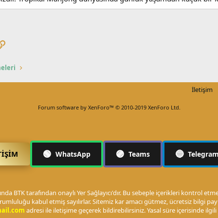
pp
osta
Link
eleri
İletişim
Forum software by XenForo™
© 2010-2019 XenForo Ltd.
🟢
🟣
🔵
TIŞIM
WhatsApp
Teams
Telegra
nda BTK tarafından onaylı Yer Sağlayıcı'dır. Bu sebeple içerikleri kontrol et
rumluluğu kabul etmiş sayılırlar. Sitemiz kar amacı gütmez, ücretsiz bilgi p
ail.com
adresi ile iletişime geçerek bildirebilirsiniz. Yasal süre içerisinde ilgili