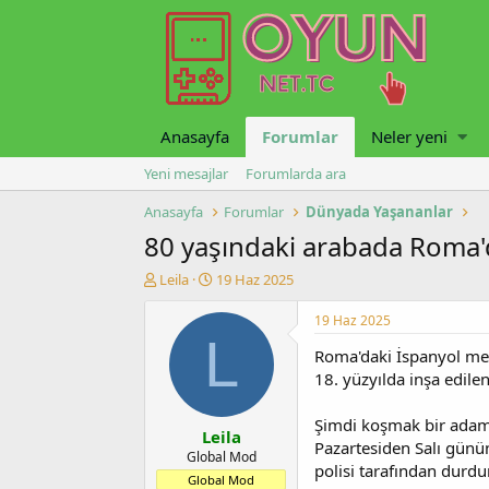
Anasayfa
Forumlar
Neler yeni
Yeni mesajlar
Forumlarda ara
Anasayfa
Forumlar
Dünyada Yaşananlar
80 yaşındaki arabada Roma'd
K
B
Leila
19 Haz 2025
o
a
n
ş
19 Haz 2025
u
l
L
Roma'daki İspanyol mer
y
a
u
n
18. yüzyılda inşa edile
b
g
a
ı
Şimdi koşmak bir adam 
Leila
ş
ç
Pazartesiden Salı günü
l
t
Global Mod
polisi tarafından durdu
a
a
Global Mod