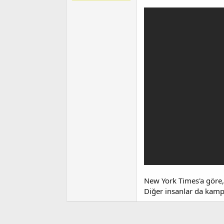
t
r
a
i
n
h
i
New York Times'a göre, 
Diğer insanlar da kam