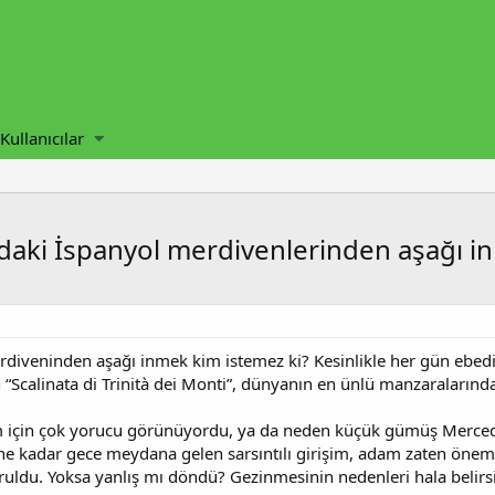
Kullanıcılar
aki İspanyol merdivenlerinden aşağı in
diveninden aşağı inmek kim istemez ki? Kesinlikle her gün ebedi 
n “Scalinata di Trinità dei Monti”, dünyanın en ünlü manzaralarından
için çok yorucu görünüyordu, ya da neden küçük gümüş Mercedes
ne kadar gece meydana gelen sarsıntılı girişim, adam zaten öne
ruldu. Yoksa yanlış mı döndü? Gezinmesinin nedenleri hala belirsi