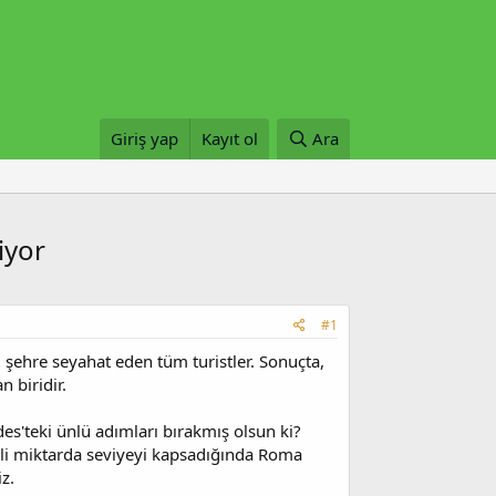
Giriş yap
Kayıt ol
Ara
iyor
#1
şehre seyahat eden tüm turistler. Sonuçta,
 biridir.
'teki ünlü adımları bırakmış olsun ki?
mli miktarda seviyeyi kapsadığında Roma
z.