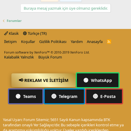
Buraya mesaj yazmak için üye olmanız gereklidir.
Forumlar
Klasik
Türkçe (TR)
İletişim
Koşullar
Gizlilik Politikası
Yardım
Anasayfa
R
S
S
Forum software by XenForo™
© 2010-2019 XenForo Ltd.
Kalabalık Yalnızlık
Büyük Forum
🟢
📢 REKLAM VE İLETIŞIM
WhatsApp
🟣
🔵
🔴
Teams
Telegram
E-Posta
Yasal Uyarı: Forum Sitemiz; 5651 Sayılı Kanun kapsamında BTK
tarafından onaylı Yer Sağlayıcı'dır. Bu sebeple içerikleri kontrol etme ya
da araştırma yükümlülüğü yoktur. Üyeler yazdığı içeriklerden