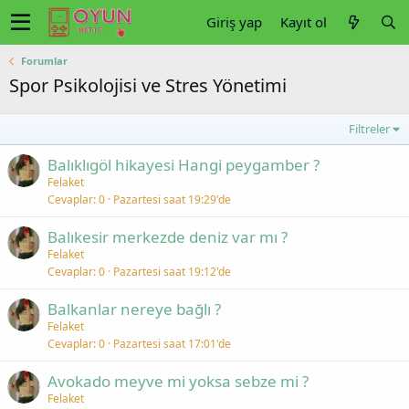
Giriş yap
Kayıt ol
Forumlar
Spor Psikolojisi ve Stres Yönetimi
Filtreler
Balıklıgöl hikayesi Hangi peygamber ?
Felaket
Cevaplar
0
Pazartesi saat 19:29'de
Balıkesir merkezde deniz var mı ?
Felaket
Cevaplar
0
Pazartesi saat 19:12'de
Balkanlar nereye bağlı ?
Felaket
Cevaplar
0
Pazartesi saat 17:01'de
Avokado meyve mi yoksa sebze mi ?
Felaket