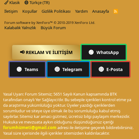
Klasik
Türkçe (TR)
İletişim
Koşullar
Gizlilik Politikası
Yardım
Anasayfa
R
S
S
Forum software by XenForo™
© 2010-2019 XenForo Ltd.
Kalabalık Yalnızlık
Büyük Forum
🟢
📢 REKLAM VE İLETIŞIM
WhatsApp
🟣
🔵
🔴
Teams
Telegram
E-Posta
Yasal Uyarı: Forum Sitemiz; 5651 Sayılı Kanun kapsamında BTK
tarafından onaylı Yer Sağlayıcı'dır. Bu sebeple içerikleri kontrol etme ya
da araştırma yükümlülüğü yoktur. Üyeler yazdığı içeriklerden
sorumludur ve siteye üye olmak ile bu sorumluluğu kabul etmiş
sayılırlar. Sitemiz kar amacı gütmez, ücretsiz bilgi paylaşım merkezidir.
Hukuka ve mevzuata aykırı olduğunu düşündüğünüz içeriği
forumhizmeti@gmail.com
adresi ile iletişime geçerek bildirebilirsiniz.
Yasal süre içerisinde ilgili içerikler sitemizden kaldırılacaktır.